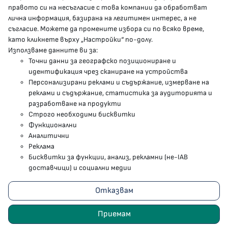
МЗ В СОЦИАЛНИТЕ МРЕЖИ
правото си на несъгласие с това компании да обработват
лична информация, базирана на легитимен интерес, а не
Facebook страница
съгласие. Можете да промените избора си по всяко време,
като кликнете върху „Настройки“ по-долу.
Instragram профил
Използваме данните ви за:
Точни данни за географско позициониране и
YouTube канал
идентификация чрез сканиране на устройства
Персонализирани реклами и съдържание, измерване на
Threads профил
реклами и съдържание, статистика за аудиторията и
разработване на продукти
Строго необходими бисквитки
Карта на сайта
Функционални
Аналитични
Бисквитки
Реклама
Бисквитки за функции, анализ, рекламни (не-IAB
Условия за използване
доставчици) и социални медии
Поверителност
Отказвам
2023 - 2026 © Министерство на здравеопазването
Приемам