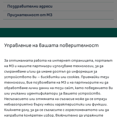
Поздравителни адреси
Признателност от МЗ
Управление на вашата поверителност
За оптималната работа на интернет страницата, порталът
КОНТАКТИ
на МЗ и нашите партньори използваме технологии, за да
съхраняваме и/или да имаме достъп до информация за
устройството Ви – бисквитки или cookies. Приемайки тези
гр.София, 1000, пл. „Света Неделя“ №5
технологии, Вие позволявате на МЗ и на партньорите ни да
обработваме лични данни на този сайт, като поведението Ви
delovodstvo@mh.government.bg
или уникални идентификатори за Вашето устройство.
Несъгласието или отмяната на съгласие може да се отрази
presscenter@mh.government.bg
неблагоприятно върху някои характеристики или функции.
Кликнете долу, за да се съгласите с гореспоменатото или да
направите конкретен избор, включително да упражните