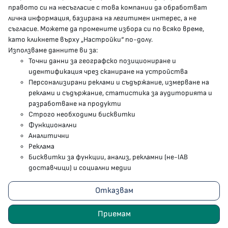
МЗ В СОЦИАЛНИТЕ МРЕЖИ
правото си на несъгласие с това компании да обработват
лична информация, базирана на легитимен интерес, а не
Facebook страница
съгласие. Можете да промените избора си по всяко време,
като кликнете върху „Настройки“ по-долу.
Instragram профил
Използваме данните ви за:
Точни данни за географско позициониране и
YouTube канал
идентификация чрез сканиране на устройства
Персонализирани реклами и съдържание, измерване на
Threads профил
реклами и съдържание, статистика за аудиторията и
разработване на продукти
Строго необходими бисквитки
Карта на сайта
Функционални
Аналитични
Бисквитки
Реклама
Бисквитки за функции, анализ, рекламни (не-IAB
Условия за използване
доставчици) и социални медии
Поверителност
Отказвам
2023 - 2026 © Министерство на здравеопазването
Приемам