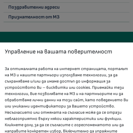
Поздравителни адреси
Признателност от МЗ
Управление на вашата поверителност
За оптималната работа на интернет страницата, порталът
КОНТАКТИ
на МЗ и нашите партньори използваме технологии, за да
съхраняваме и/или да имаме достъп до информация за
устройството Ви – бисквитки или cookies. Приемайки тези
гр.София, 1000, пл. „Света Неделя“ №5
технологии, Вие позволявате на МЗ и на партньорите ни да
обработваме лични данни на този сайт, като поведението Ви
delovodstvo@mh.government.bg
или уникални идентификатори за Вашето устройство.
Несъгласието или отмяната на съгласие може да се отрази
presscenter@mh.government.bg
неблагоприятно върху някои характеристики или функции.
Кликнете долу, за да се съгласите с гореспоменатото или да
направите конкретен избор, включително да упражните