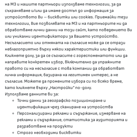
КОНТАКТИ
на МЗ и нашите партньори използваме технологии, за да
съхраняваме и/или да имаме достъп до информация за
устройството Ви – бисквитки или cookies. Приемайки тези
гр.София, 1000, пл. „Света Неделя“ №5
технологии, Вие позволявате на МЗ и на партньорите ни да
обработваме лични данни на този сайт, като поведението Ви
delovodstvo@mh.government.bg
или уникални идентификатори за Вашето устройство.
Несъгласието или отмяната на съгласие може да се отрази
presscenter@mh.government.bg
неблагоприятно върху някои характеристики или функции.
Кликнете долу, за да се съгласите с гореспоменатото или да
направите конкретен избор, включително да упражните
МЗ В СОЦИАЛНИТЕ МРЕЖИ
правото си на несъгласие с това компании да обработват
лична информация, базирана на легитимен интерес, а не
Facebook страница
съгласие. Можете да промените избора си по всяко време,
като кликнете върху „Настройки“ по-долу.
Instragram профил
Използваме данните ви за:
Точни данни за географско позициониране и
YouTube канал
идентификация чрез сканиране на устройства
Персонализирани реклами и съдържание, измерване на
Threads профил
реклами и съдържание, статистика за аудиторията и
разработване на продукти
Строго необходими бисквитки
Карта на сайта