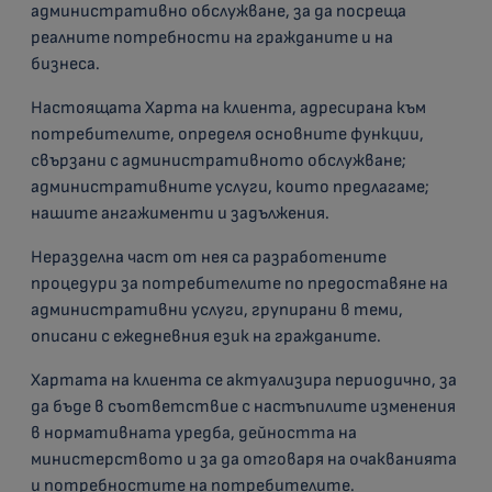
административно обслужване, за да посреща
реалните потребности на гражданите и на
бизнеса.
Настоящата Харта на клиента, адресирана към
потребителите, определя основните функции,
свързани с административното обслужване;
административните услуги, които предлагаме;
нашите ангажименти и задължения.
Неразделна част от нея са разработените
процедури за потребителите по предоставяне на
административни услуги, групирани в теми,
описани с ежедневния език на гражданите.
Хартата на клиента се актуализира периодично, за
да бъде в съответствие с настъпилите изменения
в нормативната уредба, дейността на
министерството и за да отговаря на очакванията
и потребностите на потребителите.