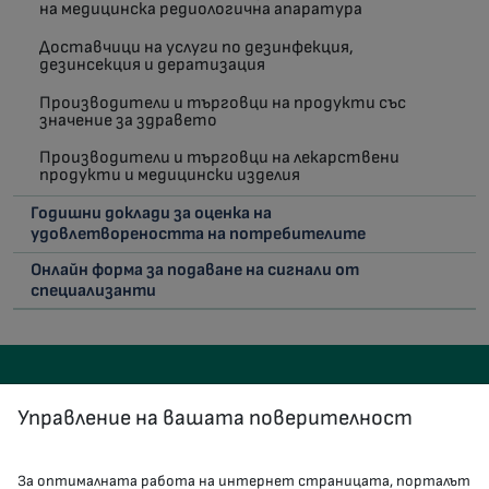
на медицинска редиологична апаратура
Доставчици на услуги по дезинфекция,
дезинсекция и дератизация
Производители и търговци на продукти със
значение за здравето
Производители и търговци на лекарствени
продукти и медицински изделия
Годишни доклади за оценка на
удовлетвореността на потребителите
Онлайн форма за подаване на сигнали от
специализанти
Управление на вашата поверителност
За оптималната работа на интернет страницата, порталът