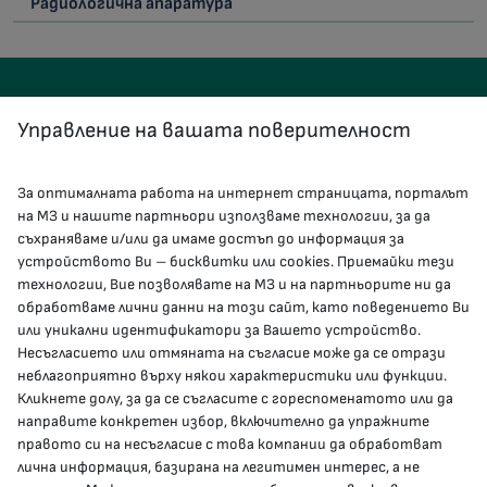
Радиологична апаратура
Управление на вашата поверителност
За оптималната работа на интернет страницата, порталът
КОНТАКТИ
на МЗ и нашите партньори използваме технологии, за да
съхраняваме и/или да имаме достъп до информация за
устройството Ви – бисквитки или cookies. Приемайки тези
гр.София, 1000, пл. „Света Неделя“ №5
технологии, Вие позволявате на МЗ и на партньорите ни да
обработваме лични данни на този сайт, като поведението Ви
delovodstvo@mh.government.bg
или уникални идентификатори за Вашето устройство.
Несъгласието или отмяната на съгласие може да се отрази
presscenter@mh.government.bg
неблагоприятно върху някои характеристики или функции.
Кликнете долу, за да се съгласите с гореспоменатото или да
направите конкретен избор, включително да упражните
МЗ В СОЦИАЛНИТЕ МРЕЖИ
правото си на несъгласие с това компании да обработват
лична информация, базирана на легитимен интерес, а не
Facebook страница