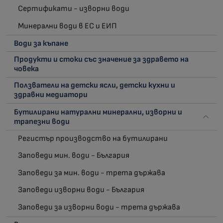
Сертификати - изворни води
Минерални води в ЕС и ЕИП
Води за къпане
Продукти и стоки със значение за здравето на
човека
Ползватели на детски ясли, детски кухни и
здравни медиатори
Бутилирани натурални минерални, изворни и
трапезни води
Регистър производство на бутилирани
Заповеди мин. води - България
Заповеди за мин. води - трета държава
Заповеди изворни води - България
Заповеди за изворни води - трета държава