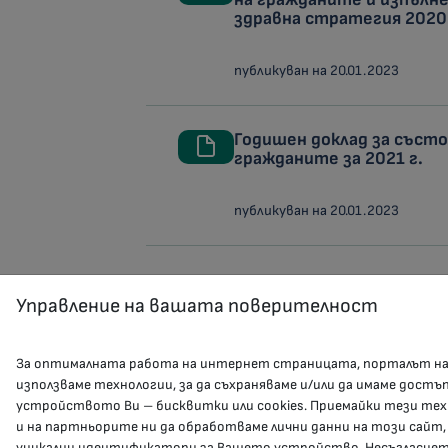
здравна стратегия 2020
публикуван на 20.01.2023
Годишен доклад за съст
гражданите за 2021 г.
публикуван на 20.01.2023
Управление на вашата поверителност
За оптималната работа на интернет страницата, порталът н
използваме технологии, за да съхраняваме и/или да имаме достъ
устройството Ви – бисквитки или cookies. Приемайки тези тех
и на партньорите ни да обработваме лични данни на този сайт,
уникални идентификатори за Вашето устройство. Несъгласието