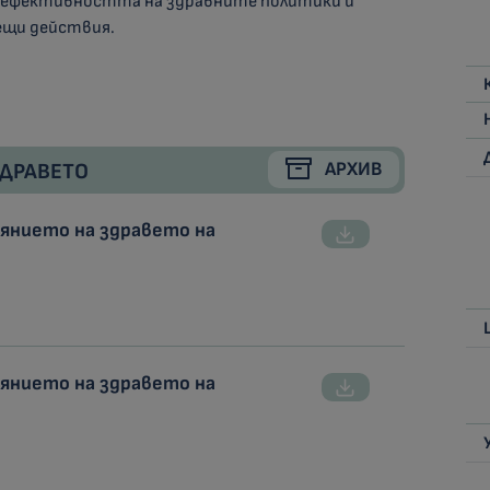
а ефективността на здравните политики и
ещи действия.
АРХИВ
ДРАВЕТО
оянието на здравето на
оянието на здравето на