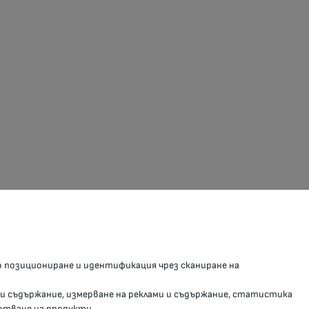
З В СОЦИАЛНИТЕ МРЕЖИ
о позициониране и идентификация чрез сканиране на
Facebook страница
 и съдържание, измерване на реклами и съдържание, статистика
Instragram профил
отване на продукти