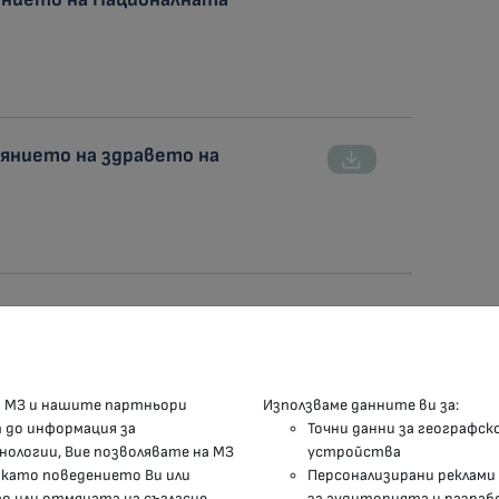
оянието на здравето на
КОНТАКТИ
М
а МЗ и нашите партньори
Използваме данните ви за:
п до информация за
Точни данни за географск
гр.София, 1000, пл. „Света Неделя“ №5
нологии, Вие позволявате на МЗ
устройства
 като поведението Ви или
Персонализирани реклами
delovodstvo@mh.government.bg
 или отмяната на съгласие
за аудиторията и разраб