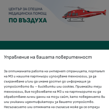
Управление на вашата поверителност
За оптималната работа на интернет страницата, порталът
КОНТАКТИ
на МЗ и нашите партньори използваме технологии, за да
съхраняваме и/или да имаме достъп до информация за
устройството Ви – бисквитки или cookies. Приемайки тези
гр.София, 1000, пл. „Света Неделя“ №5
технологии, Вие позволявате на МЗ и на партньорите ни да
обработваме лични данни на този сайт, като поведението Ви
delovodstvo@mh.government.bg
или уникални идентификатори за Вашето устройство.
Несъгласието или отмяната на съгласие може да се отрази
presscenter@mh.government.bg