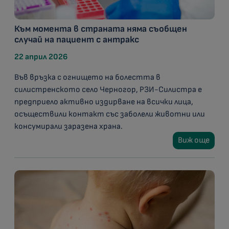
Към момента в страната няма съобщен
случай на пациент с антракс
22 април 2026
Във връзка с огнището на болестта в
силистренското село Черногор, РЗИ-Силистра е
предприело активно издирване на всички лица,
осъществили контакт със заболели животни или
консумирали заразена храна.
Виж още