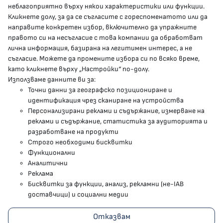
неблагоприятно върху някои характеристики или функции.
Кликнете долу, за да се съгласите с гореспоменатото или да
направите конкретен избор, включително да упражните
МЗ В СОЦИАЛНИТЕ МРЕЖИ
правото си на несъгласие с това компании да обработват
лична информация, базирана на легитимен интерес, а не
Facebook страница
съгласие. Можете да промените избора си по всяко време,
като кликнете върху „Настройки“ по-долу.
Instragram профил
Използваме данните ви за:
Точни данни за географско позициониране и
YouTube канал
идентификация чрез сканиране на устройства
Персонализирани реклами и съдържание, измерване на
Threads профил
реклами и съдържание, статистика за аудиторията и
разработване на продукти
Строго необходими бисквитки
Карта на сайта
Функционални
Аналитични
Бисквитки
Реклама
Бисквитки за функции, анализ, рекламни (не-IAB
Условия за използване
доставчици) и социални медии
Поверителност
Отказвам