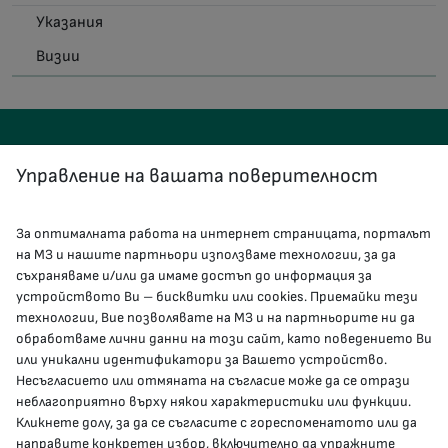
Указания
Визии
Управление на вашата поверителност
За оптималната работа на интернет страницата, порталът
КОНТАКТИ
на МЗ и нашите партньори използваме технологии, за да
съхраняваме и/или да имаме достъп до информация за
устройството Ви – бисквитки или cookies. Приемайки тези
гр.София, 1000, пл. „Света Неделя“ №5
технологии, Вие позволявате на МЗ и на партньорите ни да
обработваме лични данни на този сайт, като поведението Ви
delovodstvo@mh.government.bg
или уникални идентификатори за Вашето устройство.
Несъгласието или отмяната на съгласие може да се отрази
presscenter@mh.government.bg
неблагоприятно върху някои характеристики или функции.
Кликнете долу, за да се съгласите с гореспоменатото или да
направите конкретен избор, включително да упражните