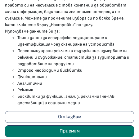
МЗ В СОЦИАЛНИТЕ МРЕЖИ
правото си на несъгласие с това компании да обработват
лична информация, базирана на легитимен интерес, а не
Facebook страница
съгласие. Можете да промените избора си по всяко време,
като кликнете върху „Настройки“ по-долу.
Instragram профил
Използваме данните ви за:
Точни данни за географско позициониране и
YouTube канал
идентификация чрез сканиране на устройства
Персонализирани реклами и съдържание, измерване на
Threads профил
реклами и съдържание, статистика за аудиторията и
разработване на продукти
Строго необходими бисквитки
Карта на сайта
Функционални
Аналитични
Бисквитки
Реклама
Бисквитки за функции, анализ, рекламни (не-IAB
Условия за използване
доставчици) и социални медии
Поверителност
Отказвам
2023 - 2026 © Министерство на здравеопазването
Приемам