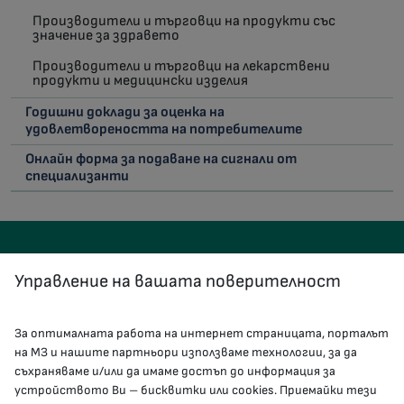
Производители и търговци на продукти със
значение за здравето
Производители и търговци на лекарствени
продукти и медицински изделия
Годишни доклади за оценка на
удовлетвореността на потребителите
Онлайн форма за подаване на сигнали от
специализанти
Управление на вашата поверителност
За оптималната работа на интернет страницата, порталът
КОНТАКТИ
на МЗ и нашите партньори използваме технологии, за да
съхраняваме и/или да имаме достъп до информация за
устройството Ви – бисквитки или cookies. Приемайки тези
гр.София, 1000, пл. „Света Неделя“ №5