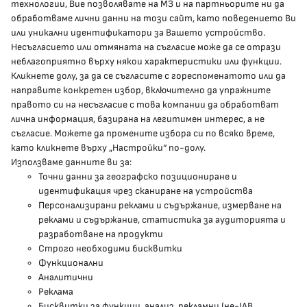
технологии, Вие позволявате на МЗ и на партньорите ни да
обработваме лични данни на този сайт, като поведението Ви
delovodstvo@mh.government.bg
или уникални идентификатори за Вашето устройство.
Несъгласието или отмяната на съгласие може да се отрази
presscenter@mh.government.bg
неблагоприятно върху някои характеристики или функции.
Кликнете долу, за да се съгласите с гореспоменатото или да
направите конкретен избор, включително да упражните
МЗ В СОЦИАЛНИТЕ МРЕЖИ
правото си на несъгласие с това компании да обработват
лична информация, базирана на легитимен интерес, а не
Facebook страница
съгласие. Можете да промените избора си по всяко време,
като кликнете върху „Настройки“ по-долу.
Instragram профил
Използваме данните ви за:
Точни данни за географско позициониране и
YouTube канал
идентификация чрез сканиране на устройства
Персонализирани реклами и съдържание, измерване на
Threads профил
реклами и съдържание, статистика за аудиторията и
разработване на продукти
Строго необходими бисквитки
Карта на сайта
Функционални
Аналитични
Бисквитки
Реклама
Бисквитки за функции, анализ, рекламни (не-IAB