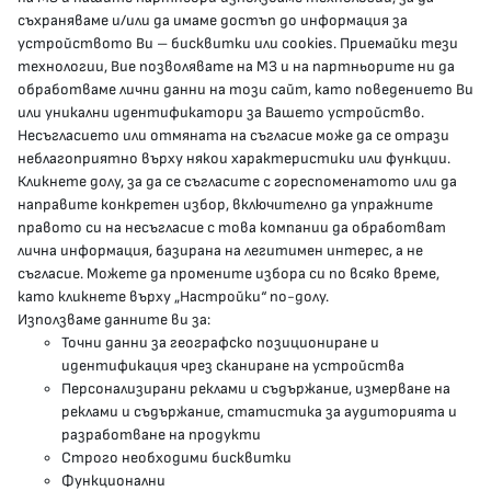
КОНТАКТИ
съхраняваме и/или да имаме достъп до информация за
устройството Ви – бисквитки или cookies. Приемайки тези
гр.София, 1000, пл. „Света Неделя“ №5
технологии, Вие позволявате на МЗ и на партньорите ни да
обработваме лични данни на този сайт, като поведението Ви
delovodstvo@mh.government.bg
или уникални идентификатори за Вашето устройство.
Несъгласието или отмяната на съгласие може да се отрази
presscenter@mh.government.bg
неблагоприятно върху някои характеристики или функции.
Кликнете долу, за да се съгласите с гореспоменатото или да
направите конкретен избор, включително да упражните
МЗ В СОЦИАЛНИТЕ МРЕЖИ
правото си на несъгласие с това компании да обработват
лична информация, базирана на легитимен интерес, а не
Facebook страница
съгласие. Можете да промените избора си по всяко време,
като кликнете върху „Настройки“ по-долу.
Instragram профил
Използваме данните ви за:
Точни данни за географско позициониране и
YouTube канал
идентификация чрез сканиране на устройства
Персонализирани реклами и съдържание, измерване на
Threads профил
реклами и съдържание, статистика за аудиторията и
разработване на продукти
Строго необходими бисквитки
Карта на сайта
Функционални