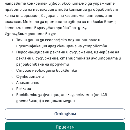
направите конкретен избор, включително да упражните
МЗ В СОЦИАЛНИТЕ МРЕЖИ
правото си на несъгласие с това компании да обработват
лична информация, базирана на легитимен интерес, а не
Facebook страница
съгласие. Можете да промените избора си по всяко време,
като кликнете върху „Настройки“ по-долу.
Instragram профил
Използваме данните ви за:
Точни данни за географско позициониране и
YouTube канал
идентификация чрез сканиране на устройства
Персонализирани реклами и съдържание, измерване на
Threads профил
реклами и съдържание, статистика за аудиторията и
разработване на продукти
Строго необходими бисквитки
Карта на сайта
Функционални
Аналитични
Бисквитки
Реклама
Бисквитки за функции, анализ, рекламни (не-IAB
Условия за използване
доставчици) и социални медии
Поверителност
Отказвам
2023 - 2026 © Министерство на здравеопазването
Приемам