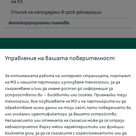
на ЛЗ
Списък на неподадени в срок декларации
Антикорупционни планове
Управление на вашата поверителност
За оптималната работа на интернет страницата, порталът
КОНТАКТИ
на МЗ и нашите партньори използваме технологии, за да
съхраняваме и/или да имаме достъп до информация за
устройството Ви – бисквитки или cookies. Приемайки тези
гр.София, 1000, пл. „Света Неделя“ №5
технологии, Вие позволявате на МЗ и на партньорите ни да
обработваме лични данни на този сайт, като поведението Ви
delovodstvo@mh.government.bg
или уникални идентификатори за Вашето устройство.
Несъгласието или отмяната на съгласие може да се отрази
presscenter@mh.government.bg
неблагоприятно върху някои характеристики или функции.
Кликнете долу, за да се съгласите с гореспоменатото или да