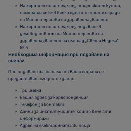
На хартиен носител, чрез пощенските кутии,
намиращи се във всяка една от трите сгради
на Министерство на здравеопазването
На хартиен носител, чрез подаване в
деловодството на Министерство на
здравеопазването на площад „Света Неделя”
№ 5
Необходима информация при подаване на
сигнал
При подаване на сигнали от Ваша страна се
предоставят следните данни:
Три имена
Вашия адрес за кореспонденция
Телефон за контакт
Данни за институциите, които вече сте
информирали
Адрес на електронната Ви поща