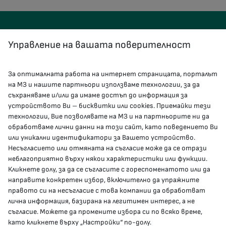
Управление на вашата поверителност
За оптималната работа на интернет страницата, порталът
КОНТАКТИ
на МЗ и нашите партньори използваме технологии, за да
съхраняваме и/или да имаме достъп до информация за
устройството Ви – бисквитки или cookies. Приемайки тези
гр.София, 1000, пл. „Света Неделя“ №5
технологии, Вие позволявате на МЗ и на партньорите ни да
обработваме лични данни на този сайт, като поведението Ви
delovodstvo@mh.government.bg
или уникални идентификатори за Вашето устройство.
Несъгласието или отмяната на съгласие може да се отрази
presscenter@mh.government.bg
неблагоприятно върху някои характеристики или функции.
Кликнете долу, за да се съгласите с гореспоменатото или да
направите конкретен избор, включително да упражните
МЗ В СОЦИАЛНИТЕ МРЕЖИ
правото си на несъгласие с това компании да обработват
лична информация, базирана на легитимен интерес, а не
Facebook страница
съгласие. Можете да промените избора си по всяко време,
като кликнете върху „Настройки“ по-долу.