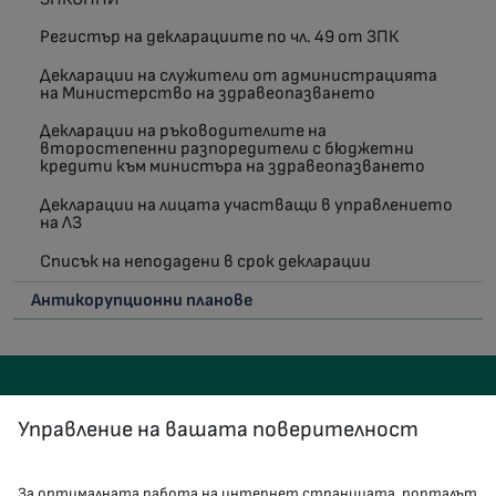
Регистър на декларациите по чл. 49 от ЗПК
Декларации на служители от администрацията
на Министерство на здравеопазването
Декларации на ръководителите на
второстепенни разпоредители с бюджетни
кредити към министъра на здравеопазването
Декларации на лицата участващи в управлението
на ЛЗ
Списък на неподадени в срок декларации
Антикорупционни планове
Управление на вашата поверителност
За оптималната работа на интернет страницата, порталът