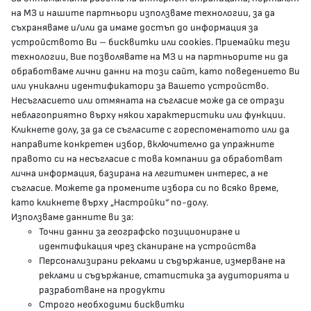
КОНТАКТИ
на МЗ и нашите партньори използваме технологии, за да
съхраняваме и/или да имаме достъп до информация за
устройството Ви – бисквитки или cookies. Приемайки тези
гр.София, 1000, пл. „Света Неделя“ №5
технологии, Вие позволявате на МЗ и на партньорите ни да
обработваме лични данни на този сайт, като поведението Ви
delovodstvo@mh.government.bg
или уникални идентификатори за Вашето устройство.
Несъгласието или отмяната на съгласие може да се отрази
presscenter@mh.government.bg
неблагоприятно върху някои характеристики или функции.
Кликнете долу, за да се съгласите с гореспоменатото или да
направите конкретен избор, включително да упражните
МЗ В СОЦИАЛНИТЕ МРЕЖИ
правото си на несъгласие с това компании да обработват
лична информация, базирана на легитимен интерес, а не
Facebook страница
съгласие. Можете да промените избора си по всяко време,
като кликнете върху „Настройки“ по-долу.
Instragram профил
Използваме данните ви за:
Точни данни за географско позициониране и
YouTube канал
идентификация чрез сканиране на устройства
Персонализирани реклами и съдържание, измерване на
Threads профил
реклами и съдържание, статистика за аудиторията и
разработване на продукти
Строго необходими бисквитки