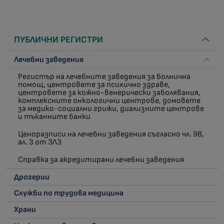
ПУБЛИЧНИ РЕГИСТРИ
Лечебни заведения
Регистър на лечебните заведения за болнична
помощ, центровете за психично здраве,
центровете за кожно-венерически заболявания,
комплексните онкологични центрове, домовете
за медико-социални грижи, диализните центрове
и тъканните банки
Ценоразписи на лечебни заведения съгласно чл. 98,
ал. 3 от ЗЛЗ
Справка за акредитирани лечебни заведения
Дрогерии
Служби по трудова медицина
Храни