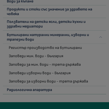
Води за къпане
Продукти и стоки със значение за здравето на
човека
Ползватели на детски ясли, детски кухни и
здравни медиатори
Бутилирани натурални минерални, изворни и
трапезни води
Регистър производство на бутилирани
Заповеди мин. води - България
Заповеди за мин. води - трета държава
Заповеди изворни води - България
Заповеди за изворни води - трета държава
Радиологична апаратура