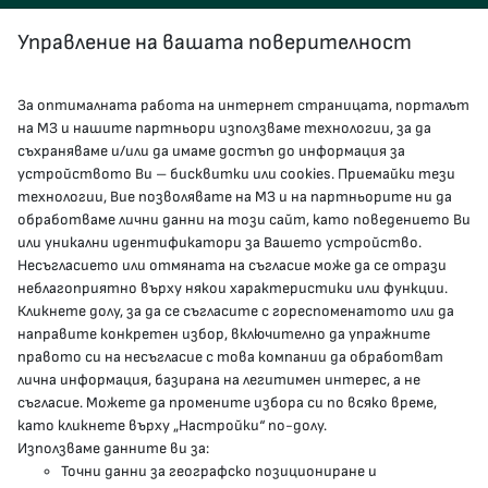
Управление на вашата поверителност
За оптималната работа на интернет страницата, порталът
КОНТАКТИ
на МЗ и нашите партньори използваме технологии, за да
съхраняваме и/или да имаме достъп до информация за
устройството Ви – бисквитки или cookies. Приемайки тези
гр.София, 1000, пл. „Света Неделя“ №5
технологии, Вие позволявате на МЗ и на партньорите ни да
обработваме лични данни на този сайт, като поведението Ви
delovodstvo@mh.government.bg
или уникални идентификатори за Вашето устройство.
Несъгласието или отмяната на съгласие може да се отрази
presscenter@mh.government.bg
неблагоприятно върху някои характеристики или функции.
Кликнете долу, за да се съгласите с гореспоменатото или да
направите конкретен избор, включително да упражните
МЗ В СОЦИАЛНИТЕ МРЕЖИ
правото си на несъгласие с това компании да обработват
лична информация, базирана на легитимен интерес, а не
Facebook страница
съгласие. Можете да промените избора си по всяко време,
като кликнете върху „Настройки“ по-долу.
Instragram профил
Използваме данните ви за:
Точни данни за географско позициониране и
YouTube канал