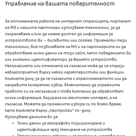
Управление на вашата поверителност
За оптималната работа на интернет страницата, порталът
КОНТАКТИ
на МЗ и нашите партньори използваме технологии, за да
съхраняваме и/или да имаме достъп до информация за
устройството Ви – бисквитки или cookies. Приемайки тези
гр.София, 1000, пл. „Света Неделя“ №5
технологии, Вие позволявате на МЗ и на партньорите ни да
обработваме лични данни на този сайт, като поведението Ви
delovodstvo@mh.government.bg
или уникални идентификатори за Вашето устройство.
Несъгласието или отмяната на съгласие може да се отрази
presscenter@mh.government.bg
неблагоприятно върху някои характеристики или функции.
Кликнете долу, за да се съгласите с гореспоменатото или да
направите конкретен избор, включително да упражните
МЗ В СОЦИАЛНИТЕ МРЕЖИ
правото си на несъгласие с това компании да обработват
лична информация, базирана на легитимен интерес, а не
Facebook страница
съгласие. Можете да промените избора си по всяко време,
като кликнете върху „Настройки“ по-долу.
Instragram профил
Използваме данните ви за:
Точни данни за географско позициониране и
YouTube канал
идентификация чрез сканиране на устройства
Персонализирани реклами и съдържание, измерване на