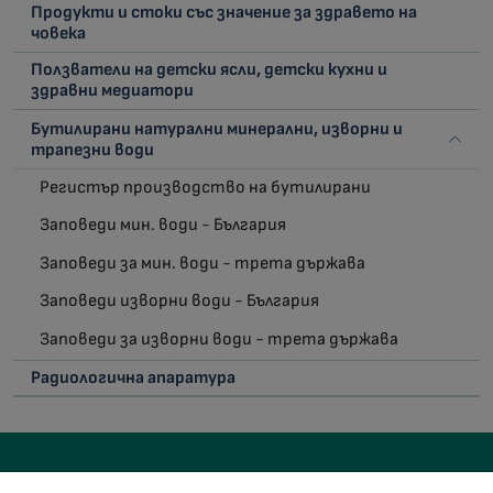
Продукти и стоки със значение за здравето на
човека
Ползватели на детски ясли, детски кухни и
здравни медиатори
Бутилирани натурални минерални, изворни и
трапезни води
Регистър производство на бутилирани
Заповеди мин. води - България
Заповеди за мин. води - трета държава
Заповеди изворни води - България
Заповеди за изворни води - трета държава
Радиологична апаратура