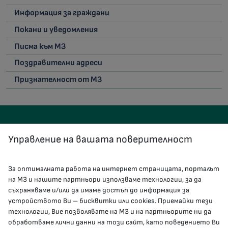
Информация за граждани
Покани и уведомления
Писма към МЗ
Поздравителни адреси
Признателност от МЗ
Управление на вашата поверителност
За оптималната работа на интернет страницата, порталът
КОНТАКТИ
на МЗ и нашите партньори използваме технологии, за да
съхраняваме и/или да имаме достъп до информация за
устройството Ви – бисквитки или cookies. Приемайки тези
гр.София, 1000, пл. „Света Неделя“ №5
технологии, Вие позволявате на МЗ и на партньорите ни да
обработваме лични данни на този сайт, като поведението Ви
delovodstvo@mh.government.bg