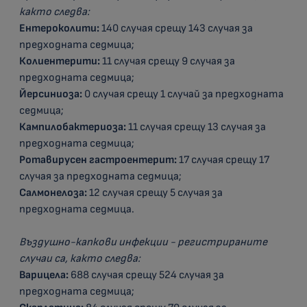
както следва:
Ентероколити:
140 случая срещу 143 случая за
предходната седмица;
Колиентерити:
11 случая срещу 9 случая за
предходната седмица;
Йерсиниоза:
0 случая срещу 1 случай за предходната
седмица;
Кампилобактериоза:
11 случая срещу 13 случая за
предходната седмица;
Ротавирусен гастроентерит:
17
случая срещу 17
случая за предходната седмица;
Салмонелоза:
12 случая срещу 5 случая за
предходната седмица.
Въздушно-капкови инфекции - регистрираните
случаи са, както следва:
Варицела:
688 случая срещу 524 случая за
предходната седмица;