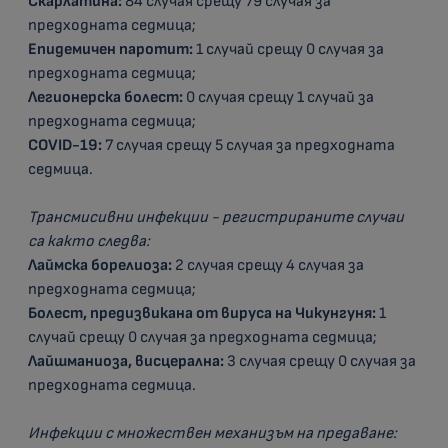
Скарлатина:
84 случая срещу 79 случая за
предходната седмица;
Епидемичен паротит:
1 случай срещу 0 случая за
предходната седмица;
Легионерска болест:
0 случая срещу 1 случай за
предходната седмица;
COVID-19:
7 случая срещу 5 случая за предходната
седмица.
Трансмисивни инфекции - регистрираните случаи
са както следва:
Лаймска борелиоза:
2 случая срещу 4 случая за
предходната седмица;
Болест, предизвикана от вируса на Чикунгуня:
1
случай срещу 0 случая за предходната седмица;
Лайшманиоза, висцерална:
3 случая срещу 0 случая за
предходната седмица.
Инфекции с множествен механизъм на предаване: