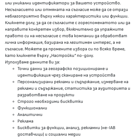
или уникални идентификатори за Вашето устройство.
Несъгласието или отмяната на съгласие може да се отрази
presscenter@mh.government.bg
неблагоприятно върху някои характеристики или функции.
Кликнете долу, за да се съгласите с гореспоменатото или да
направите конкретен избор, включително да упражните
МЗ В СОЦИАЛНИТЕ МРЕЖИ
правото си на несъгласие с това компании да обработват
лична информация, базирана на легитимен интерес, а не
Facebook страница
съгласие. Можете да промените избора си по всяко време,
като кликнете върху „Настройки“ по-долу.
Instragram профил
Използваме данните ви за:
Точни данни за географско позициониране и
YouTube канал
идентификация чрез сканиране на устройства
Персонализирани реклами и съдържание, измерване на
Threads профил
реклами и съдържание, статистика за аудиторията и
разработване на продукти
Строго необходими бисквитки
Карта на сайта
Функционални
Аналитични
Бисквитки
Реклама
Бисквитки за функции, анализ, рекламни (не-IAB
Условия за използване
доставчици) и социални медии