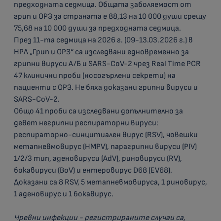
предходната седмица. Общата заболяемост от
грип и ОРЗ за страната е 88,13 на 10 000 души срещу
75,68 на 10 000 души за предходната седмица.
През 11-та седмица на 2026 г. (09-13.03.2026 г.) в
НРЛ „Грип и ОРЗ“ са изследвани едновременно за
грипни вируси А/Б и SARS-CoV-2 чрез Real Time PCR
47 клинични проби (носогърлени секрети) на
пациенти с ОРЗ. Не бяха доказани грипни вируси и
SARS-CoV-2.
Общо 41 проби са изследвани допълнително за
девет негрипни респираторни вируси:
респираторно-синцитиален вирус (RSV), човешки
метапневмовирус (HMPV), парагрипни вируси (PIV)
1/2/3 тип, аденовируси (AdV), риновируси (RV),
бокавируси (BoV) и ентеровирус D68 (EV68).
Доказани са 8 RSV, 5 метапневмовируса, 1 риновирус,
1 аденовирус и 1 бокавирус.
Чревни инфекции - регистрираните случаи са,