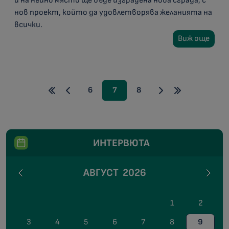
и на нейно място ще бъде изградена нова сграда, с
нов проект, който да удовлетворява желанията на
всички.
Виж още
6
7
8
ИНТЕРВЮТА
АВГУСТ
2026
1
2
3
4
5
6
7
8
9