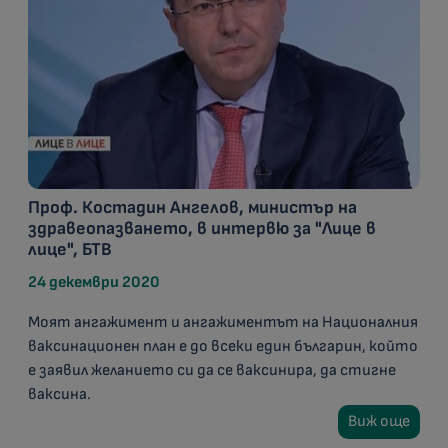
Проф. Костадин Ангелов, министър на
здравеопазването, в интервю за "Лице в
лице", БТВ
24 декември 2020
Моят ангажимент и ангажиментът на Националния
ваксинационен план е до всеки един българин, който
е заявил желанието си да се ваксинира, да стигне
ваксина.
Виж още