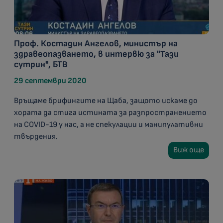
Проф. Костадин Ангелов, министър на
здравеопазването, в интервю за "Тази
сутрин", БТВ
29 септември 2020
Връщаме брифингите на Щаба, защото искаме до
хората да стига истината за разпространението
на COVID-19 у нас, а не спекулации и манипулативни
твърдения.
Виж още