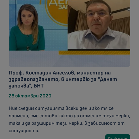
Проф. Костадин Ангелов, министър на
здравеопазването, в интервю за "Денят
започва", БНТ
28 октомври 2020
Ние следим ситуацията всеки ден и ако тя се
промени, сме готови както да отменим тези мерки,
така и да разширим тези мерки, в зависимост от
ситуацията.