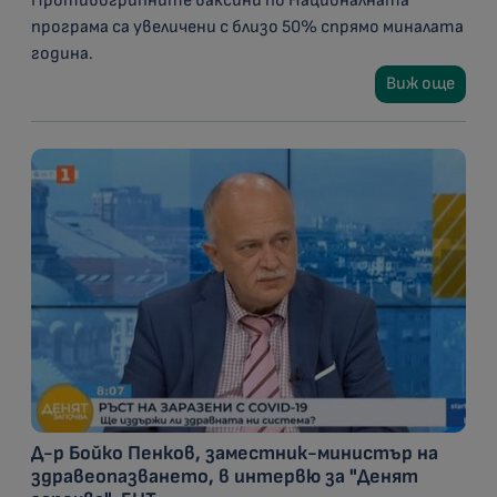
Противогрипните ваксини по Националната
програма са увеличени с близо 50% спрямо миналата
година.
Виж още
Д-р Бойко Пенков, заместник-министър на
здравеопазването, в интервю за "Денят