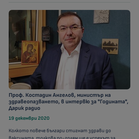
Проф. Костадин Ангелов, министър на
здравеопазването, в интервю за "Годината",
Дарик радио
19 декември 2020
Колкото повече българи стигнат здрави до
ваксината, толкова по-голям ще е успехът за