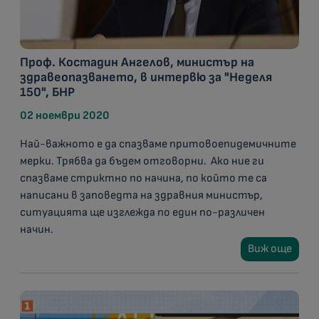
Проф. Костадин Ангелов, министър на
здравеопазването, в интервю за "Неделя
150", БНР
02 ноември 2020
Най-важното е да спазваме притовоепидемичните
мерки. Трябва да бъдем отговорни. Ако ние ги
спазваме стриктно по начина, по който те са
написани в заповедта на здравния министър,
ситуацията ще изглежда по един по-различен
начин.
Виж още