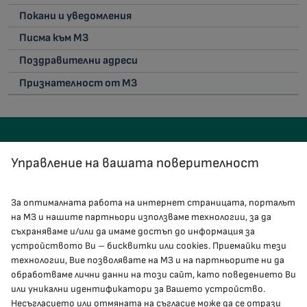
Покани и уведомления
Писма към МЗ
Поздравителни адреси
Признателност от МЗ
Управление на вашата поверителност
За оптималната работа на интернет страницата, порталът
КОНТАКТИ
на МЗ и нашите партньори използваме технологии, за да
съхраняваме и/или да имаме достъп до информация за
устройството Ви – бисквитки или cookies. Приемайки тези
гр.София, 1000, пл. „Света Неделя“ №5
технологии, Вие позволявате на МЗ и на партньорите ни да
обработваме лични данни на този сайт, като поведението Ви
delovodstvo@mh.government.bg
или уникални идентификатори за Вашето устройство.
Несъгласието или отмяната на съгласие може да се отрази