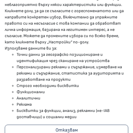
presscenter@mh.government.bg
неблагоприятно върху някои характеристики или функции.
Кликнете долу, за да се съгласите с гореспоменатото или да
направите конкретен избор, включително да упражните
МЗ В СОЦИАЛНИТЕ МРЕЖИ
правото си на несъгласие с това компании да обработват
лична информация, базирана на легитимен интерес, а не
Facebook страница
съгласие. Можете да промените избора си по всяко време,
като кликнете върху „Настройки“ по-долу.
Instragram профил
Използваме данните ви за:
Точни данни за географско позициониране и
YouTube канал
идентификация чрез сканиране на устройства
Персонализирани реклами и съдържание, измерване на
Threads профил
реклами и съдържание, статистика за аудиторията и
разработване на продукти
Строго необходими бисквитки
Карта на сайта
Функционални
Аналитични
Бисквитки
Реклама
Бисквитки за функции, анализ, рекламни (не-IAB
Условия за използване
доставчици) и социални медии
Поверителност
Отказвам