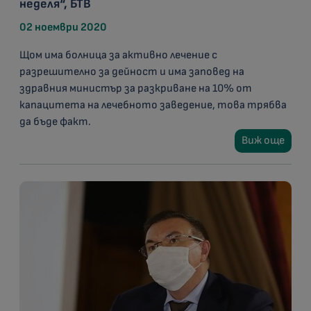
неделя“, БТВ
02 ноември 2020
Щом има болница за активно лечение с
разрешително за дейност и има заповед на
здравния министър за разкриване на 10% от
капацитета на лечебното заведение, това трябва
да бъде факт.
Виж още