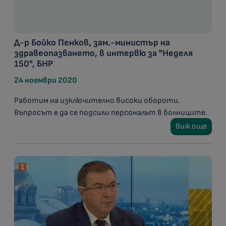
Д-р Бойко Пенков, зам.-министър на
здравеопазването, в интервю за "Неделя
150", БНР
24 ноември 2020
Работим на изключително високи обороти.
Въпросът е да се подсили персоналът в болниците.
Виж още