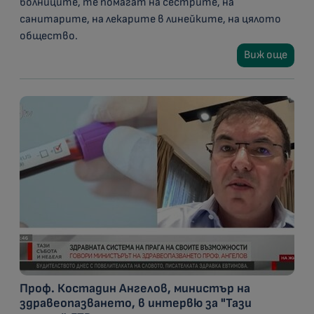
болниците, те помагат на сестрите, на
санитарите, на лекарите в линейките, на цялото
общество.
Виж още
Проф. Костадин Ангелов, министър на
здравеопазването, в интервю за "Тази