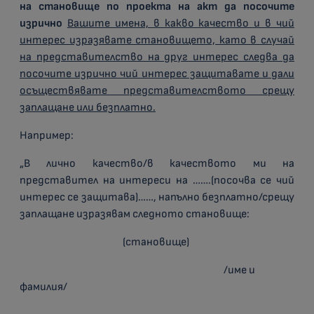
на становище по проекта на акт да посочите
изрично
Вашите имена, в какво качество и в чий
интерес изразявате становището, като в случай
на представителство на друг интерес следва да
посочите изрично чий интерес защитавате и дали
осъществявате представителството срещу
заплащане или безплатно.
Например:
„В лично качество/в качеството ми на
представител на интереси на …….(посочва се чий
интерес се защитава)……, напълно безплатно/срещу
заплащане изразявам следното становище:
(становище)
/име и
фамилия/