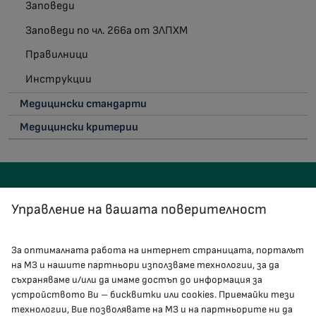
Заповеди
Заповеди по чл. 266а от ЗЛПХМ
Правилници
Инструкции
Медицински стандарти
Медицински критерии
Управление на вашата поверителност
За оптималната работа на интернет страницата, порталът
КОНТАКТИ
на МЗ и нашите партньори използваме технологии, за да
съхраняваме и/или да имаме достъп до информация за
устройството Ви – бисквитки или cookies. Приемайки тези
гр.София, 1000, пл. „Света Неделя“ №5
технологии, Вие позволявате на МЗ и на партньорите ни да