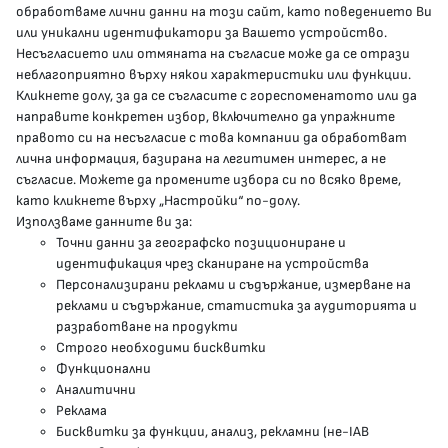
обработваме лични данни на този сайт, като поведението Ви
delovodstvo@mh.government.bg
или уникални идентификатори за Вашето устройство.
Несъгласието или отмяната на съгласие може да се отрази
presscenter@mh.government.bg
неблагоприятно върху някои характеристики или функции.
Кликнете долу, за да се съгласите с гореспоменатото или да
направите конкретен избор, включително да упражните
МЗ В СОЦИАЛНИТЕ МРЕЖИ
правото си на несъгласие с това компании да обработват
лична информация, базирана на легитимен интерес, а не
Facebook страница
съгласие. Можете да промените избора си по всяко време,
като кликнете върху „Настройки“ по-долу.
Instragram профил
Използваме данните ви за:
Точни данни за географско позициониране и
YouTube канал
идентификация чрез сканиране на устройства
Персонализирани реклами и съдържание, измерване на
Threads профил
реклами и съдържание, статистика за аудиторията и
разработване на продукти
Строго необходими бисквитки
Карта на сайта
Функционални
Аналитични
Бисквитки
Реклама
Бисквитки за функции, анализ, рекламни (не-IAB
Условия за използване