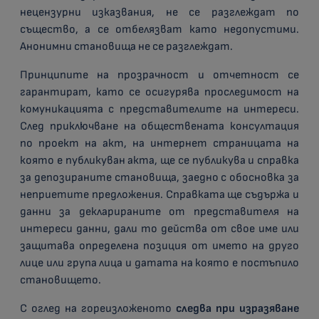
нецензурни изказвания, не се разглеждат по
същество, а се отбелязват като недопустими.
Анонимни становища не се разглеждат.
Принципите на прозрачност и отчетност се
гарантират, като се осигурява проследимост на
комуникацията с представителите на интереси.
След приключване на обществената консултация
по проект на акт, на интернет страницата на
която е публикуван акта, ще се публикува и справка
за депозираните становища, заедно с обосновка за
неприетите предложения. Справката ще съдържа и
данни за декларираните от представителя на
интереси данни, дали то действа от свое име или
защитава определена позиция от името на друго
лице или група лица и датата на която е постъпило
становището.
С оглед на гореизложеното
следва при изразяване