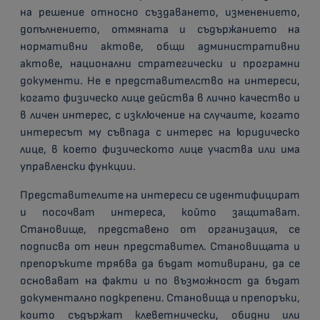
на решение относно създаването, изменението,
допълнението, отмяната и съдържанието на
нормативни актове, общи административни
актове, национални стратегически и програмни
документи. Не е представителство на интереси,
когато физическо лице действа в лично качество и
в личен интерес, с изключение на случаите, когато
интересът му съвпада с интерес на юридическо
лице, в което физическото лице участва или има
управленски функции.
Представителите на интереси се идентифицират
и посочват интереса, който защитават.
Становище, представено от организация, се
подписва от неин представител. Становищата и
препоръките трябва да бъдат мотивирани, да се
основават на факти и по възможност да бъдат
документално подкрепени. Становища и препоръки,
които съдържат клеветнически, обидни или