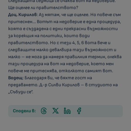
следващата седмица се очаква вот на недоверие.
Ще оцелее ли правителството?
Доц. Кирилов
: Аз мятам, че ще оцелее. Но повече съм
притеснен... Вотът на недоверие е една процедура,
която е създадена с едни прекрасни възможности
за корекция на политики, които води
правителството. Но с тези 4, 5, 6 вота вече и
следващите малко девалвира тази възможност и
малко – не мога да намеря правилния термин, олеква
тази процедура на вот на недоверие, което мен
повече ме притеснява, отколкото самият вот.
Водещ
: Благодаря ви, че бяхте гост на
предаването. Д-р Силви Кирилов – в студиото на
„Събуди се“.
Сподели в: