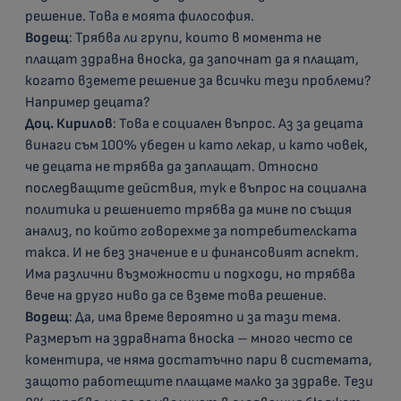
решение. Това е моята философия.
Водещ
: Трябва ли групи, които в момента не
плащат здравна вноска, да започнат да я плащат,
когато вземете решение за всички тези проблеми?
Например децата?
Доц. Кирилов
: Това е социален въпрос. Аз за децата
винаги съм 100% убеден и като лекар, и като човек,
че децата не трябва да заплащат. Относно
последващите действия, тук е въпрос на социална
политика и решението трябва да мине по същия
анализ, по който говорехме за потребителската
такса. И не без значение е и финансовият аспект.
Има различни възможности и подходи, но трябва
вече на друго ниво да се вземе това решение.
Водещ
: Да, има време вероятно и за тази тема.
Размерът на здравната вноска – много често се
коментира, че няма достатъчно пари в системата,
защото работещите плащаме малко за здраве. Тези