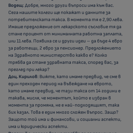
Водещ
: Добре, много други въпроси има към вас.
Сега нашите колеги ще покажат и данните за
потребителската такса. В момента тя е 2,90 лева.
Имаше предложение от лекарското съсловие тя да
стане процент от минималната работна заплата,
или 11 лева. Появиха се и други идеи – да бъде 4 евро
за работещи, 2 евро за пенсионер. Предложението
на Здравното министерство какво е? Колко
трябва да стане здравната такса, според вас, за
преглед при лекар?
Доц. Кирилов
: Вижте, като имаме предвид, че сме в
един преходен период на въвеждане на еврото,
като имаме предвид, че тази такса от 14 години е
такава, мисля, че моментът, който е избран в
момента за промяна, не е най-подходящият, така
бих казал. Това е един много сложен въпрос. Защо?
Защото той има и финансови, и социални аспекти,
има и юридически аспекти.