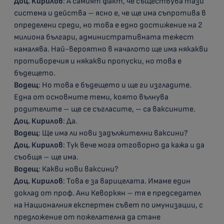
Доц. Кирилов
: А самият факт, че съществува тази
система и действа – ясно е, че ще има съпротива в
определени среди, но това е едно достижение на 2
милиона българи, административната тежест
намалява. Най-вероятно в началото ще има някакви
противоречия и някакви пропуски, но това е
бъдещето.
Водещ
: Но това е бъдещето и ще ги изгладите.
Една от основните теми, която вълнува
родителите – ще се съгласите, – са ваксините.
Доц. Кирилов
: Да.
Водещ
: Ще има ли нови задължителни ваксини?
Доц. Кирилов
: Тук вече мога отговорно да кажа и да
съобщя – ще има.
Водещ
: Какви нови ваксини?
Доц. Кирилов
: Това е за варицелата. Имаме един
доклад от проф. Ани Кеворкян – тя е председател
на Националния експертен съвет по имунизации, с
предложение от пожелателна да стане