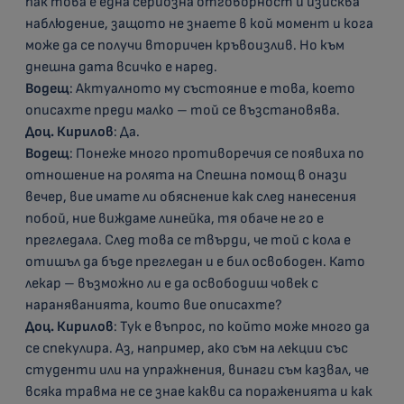
пак това е една сериозна отговорност и изисква
наблюдение, защото не знаете в кой момент и кога
може да се получи вторичен кръвоизлив. Но към
днешна дата всичко е наред.
Водещ
: Актуалното му състояние е това, което
описахте преди малко – той се възстановява.
Доц. Кирилов
: Да.
Водещ
: Понеже много противоречия се появиха по
отношение на ролята на Спешна помощ в онази
вечер, вие имате ли обяснение как след нанесения
побой, ние виждаме линейка, тя обаче не го е
прегледала. След това се твърди, че той с кола е
отишъл да бъде прегледан и е бил освободен. Като
лекар – възможно ли е да освободиш човек с
нараняванията, които вие описахте?
Доц. Кирилов
: Тук е въпрос, по който може много да
се спекулира. Аз, например, ако съм на лекции със
студенти или на упражнения, винаги съм казвал, че
всяка травма не се знае какви са пораженията и как