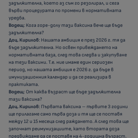
задължителна, което аз съм го резолирал, и сега
върви процедурата по промени в нормативната
уредба.
Водещ
: Кога горе-долу тази ваксина вече ще бъде
задължителна?
Доц. Кирилов
: Нашата амбиция е през 2026 г. тя да
бъде задължителна. Но освен привеждането на
нормативната база, след това следва и закупуване
на тези ваксини. Т.е. ние имаме един сериозен
период, но нашата амбиция е 2026 г. да бъде в
имунизационния календар и да се реализира в
практиката.
Водещ
: От каква възраст ще бъде задължителна
тази ваксина?
Доц. Кирилов
: Първата ваксина – първите 3 години
ще прилагаме само първа доза и тя ще се поставя
между 12 и 15 месеца след раждането. А след това ще
започнат реимунизациите, като втората доза
предвиждаме да се поставя на 4-годишна възраст.