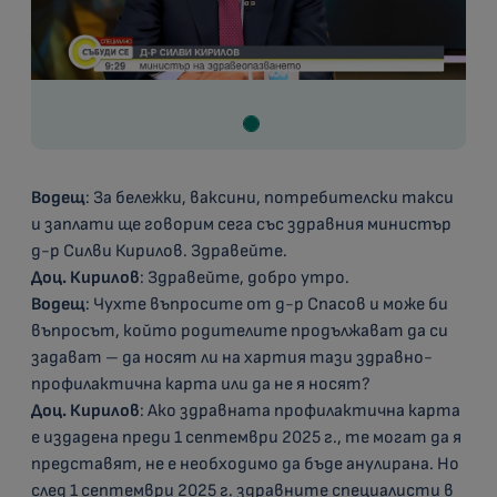
Водещ
: За бележки, ваксини, потребителски такси
и заплати ще говорим сега със здравния министър
д-р Силви Кирилов. Здравейте.
Доц. Кирилов
: Здравейте, добро утро.
Водещ
: Чухте въпросите от д-р Спасов и може би
въпросът, който родителите продължават да си
задават – да носят ли на хартия тази здравно-
профилактична карта или да не я носят?
Доц. Кирилов
: Ако здравната профилактична карта
е издадена преди 1 септември 2025 г., те могат да я
представят, не е необходимо да бъде анулирана. Но
след 1 септември 2025 г. здравните специалисти в