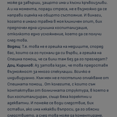
може да завърши, защото има и късни кръвоизливи.
А и на момента, поради стреса, не е възможно да се
направи оценка на общото състояние. И винаги,
когато е имало травма в моя клиничен опит, бих
предпочел една излишна хоспитализация,
отколкото едно усложнение, което да се получи
след това.
Водещ
: Т.е. това не е грешка на медиците, според
вас, които са го пуснали да си върви, а грешка на
Спешна помощ, че са били там без да го прегледат?
Доц. Кирилов
: Аз затова казах, че това предоставя
възможност за много спекулации. Всичко е
индивидуално. Към мен не е постъпило оплакване от
Спешната помощ . От колегите, с които съм
контактувал от болничната структура, в която е
бил хоспитализиран, също бяха коректни и
адекватни. И понеже се води следствие, бих
оставил, ако има някакви въпроси, да го обясни
следствието, а след това може да коментираме.