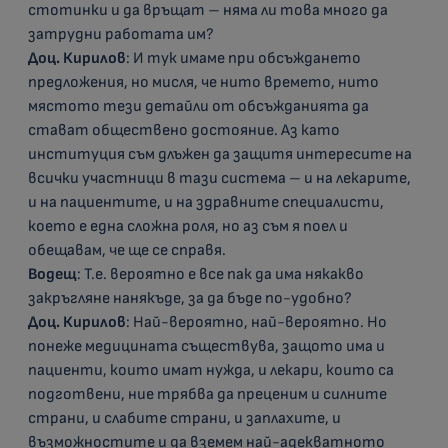
стотинки и да връщат – няма ли това много да
затрудни работата им?
Доц. Кирилов
: И тук имаме при обсъждането
предложения, но мисля, че нито времето, нито
мястото тези детайли от обсъжданията да
стават обществено достояние. Аз като
институция съм длъжен да защитя интересите на
всички участници в тази система – и на лекарите,
и на пациентите, и на здравните специалисти,
което е една сложна роля, но аз съм я поел и
обещавам, че ще се справя.
Водещ
: Т.е. вероятно е все пак да има някакво
закръгляне нанякъде, за да бъде по-удобно?
Доц. Кирилов
: Най-вероятно, най-вероятно. Но
понеже медицината съществува, защото има и
пациенти, които имат нужда, и лекари, които са
подготвени, ние трябва да преценим и силните
страни, и слабите страни, и заплахите, и
възможностите и да вземем най-адекватното