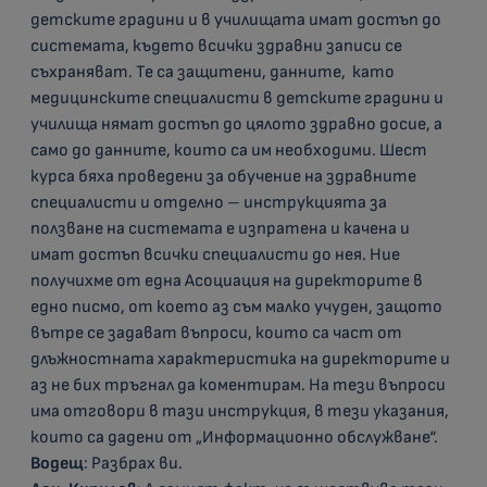
детските градини и в училищата имат достъп до
системата, където всички здравни записи се
съхраняват. Те са защитени, данните, като
медицинските специалисти в детските градини и
училища нямат достъп до цялото здравно досие, а
само до данните, които са им необходими. Шест
курса бяха проведени за обучение на здравните
специалисти и отделно – инструкцията за
ползване на системата е изпратена и качена и
имат достъп всички специалисти до нея. Ние
получихме от една Асоциация на директорите в
едно писмо, от което аз съм малко учуден, защото
вътре се задават въпроси, които са част от
длъжностната характеристика на директорите и
аз не бих тръгнал да коментирам. На тези въпроси
има отговори в тази инструкция, в тези указания,
които са дадени от „Информационно обслужване“.
Водещ
: Разбрах ви.