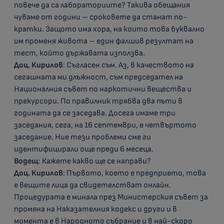
повече да са лабораториите? Такива обещания
чуваме от години – сроковете да станат по-
кратки. Защото има хора, на които това буквално
им променя живота – един фалшив резултат на
тест, който държавата използва.
Доц. Кирилов
: Съгласен съм. Аз, в качеството на
сегашната ми длъжност, съм председател на
Националния съвет по наркотични вещества и
прекурсори. По правилник трябва два пъти в
годината да се заседава. Досега имаме три
заседания, сега, на 16 септември, е четвъртото
заседание. Ние тези проблеми сме ги
идентифицирали още преди 6 месеца.
Водещ
: Кажете какво ще се направи?
Доц. Кирилов
: Първото, което е предприето, това
е вещите лица да свидетелстват онлайн.
Процедурата е минала през Министерския съвет за
промяна на Наказателния кодекс и други и в
момента е в Народното събрание и в най-скоро