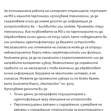
За оптималната работа на интернет страницата, порталът
КОНТАКТИ
на МЗ и нашите партньори използваме технологии, за да
съхраняваме и/или да имаме достъп до информация за
устройството Ви – бисквитки или cookies. Приемайки тези
гр.София, 1000, пл. „Света Неделя“ №5
технологии, Вие позволявате на МЗ и на партньорите ни да
обработваме лични данни на този сайт, като поведението Ви
delovodstvo@mh.government.bg
или уникални идентификатори за Вашето устройство.
Несъгласието или отмяната на съгласие може да се отрази
presscenter@mh.government.bg
неблагоприятно върху някои характеристики или функции.
Кликнете долу, за да се съгласите с гореспоменатото или да
направите конкретен избор, включително да упражните
МЗ В СОЦИАЛНИТЕ МРЕЖИ
правото си на несъгласие с това компании да обработват
лична информация, базирана на легитимен интерес, а не
Facebook страница
съгласие. Можете да промените избора си по всяко време,
като кликнете върху „Настройки“ по-долу.
Instragram профил
Използваме данните ви за:
Точни данни за географско позициониране и
YouTube канал
идентификация чрез сканиране на устройства
Персонализирани реклами и съдържание, измерване на
Threads профил
реклами и съдържание, статистика за аудиторията и