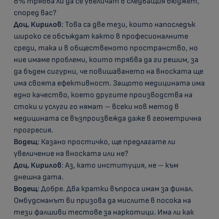
8% трябва ли да се увеличат в следващия бюджет,
според вас?
Доц. Кирилов
: Това са две тези, които напоследък
широко се обсъждат както в професионалните
среди, така и в общественото пространство, но
ние имаме проблеми, които трябва да ги решим, за
да бъдем сигурни, че повишаването на вноската ще
има своята ефективност. Защото медицината има
едно качество, което другите производства на
стоки и услуги го нямат – всеки нов метод в
медицината се възпроизвежда даже в геометрична
прогресия.
Водещ
: Казано простичко, ще предлагате ли
увеличение на вноската или не?
Доц. Кирилов
: Аз, като институция, не – към
днешна дата.
Водещ
: Добре. Два кратки въпроса имам за финал.
Омбудсманът ви призова да мислите в посока на
тези фалшиви тестове за наркотици. Има ли как