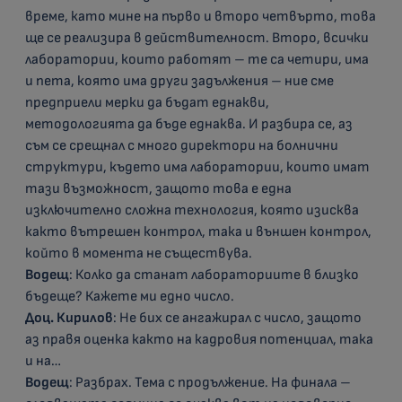
време, като мине на първо и второ четвърто, това
ще се реализира в действителност. Второ, всички
лаборатории, които работят – те са четири, има
и пета, която има други задължения – ние сме
предприели мерки да бъдат еднакви,
методологията да бъде еднаква. И разбира се, аз
съм се срещнал с много директори на болнични
структури, където има лаборатории, които имат
тази възможност, защото това е една
изключително сложна технология, която изисква
както вътрешен контрол, така и външен контрол,
който в момента не съществува.
Водещ
: Колко да станат лабораториите в близко
бъдеще? Кажете ми едно число.
Доц. Кирилов
: Не бих се ангажирал с число, защото
аз правя оценка както на кадровия потенциал, така
и на…
Водещ
: Разбрах. Тема с продължение. На финала –