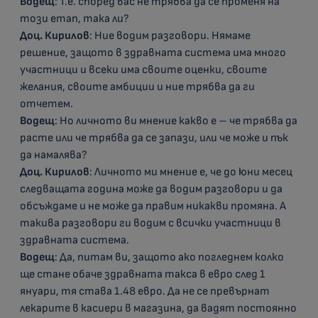
Водещ
: Т.е. според вас не трябва да се променя на
този етап, така ли?
Доц. Кирилов
: Ние водим разговори. Нямаме
решение, защото в здравната система има много
участници и всеки има своите оценки, своите
желания, своите амбиции и ние трябва да ги
отчетем.
Водещ
: Но личното ви мнение какво е – че трябва да
расте или че трябва да се запази, или че може и пък
да намалява?
Доц. Кирилов
: Личното ми мнение е, че до юни месец
следващата година може да водим разговори и да
обсъждаме и не може да правим никакви промяна. А
такива разговори ги водим с всички участници в
здравната система.
Водещ
: Да, питам ви, защото ако погледнем колко
ще стане обаче здравната такса в евро след 1
януари, тя става 1.48 евро. Да не се превърнат
лекарите в касиери в магазина, да вадят постоянно