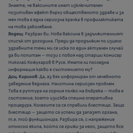
Знаете, че ваксините имат изключителен
позитивен ефект върху общественото здраве и за
мен това е една сериозна крачка в профилактиката
на това заболяване.
Водещ
: Разбрах ви. Нова ваксина в задължителният
списък от догодина. Преди да продължим по изцяло
здравните теми ми се иска по един актуален случай
да ви попитам – този с побоя над старши комисар
Николай Кожухаров в Русе. Имате ли последна
информация какво е състоянието му?
Доц. Кирилов
: Да, аз бях информиран от лечебното
заведение веднага. Наистина сериозен проблем.
Това е руптура на горния полюс на бъбрека – това е
състояние, което изисква спешна оперативна
процедура. Колегите са се справили блестящо. Защо
блестящо – защото са успели да запазят органа,
т.е. той функционира. Разбира се, с напрежение
относно екипа, който се грижи за него, защото все