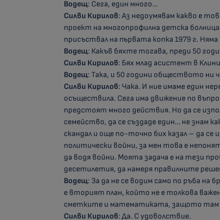
Водещ
: Сега, един много…
Силви Кирилов
: Аз недоумявам какво е то
проект на многопрофилна детска болница Бъ
присъствал на първата копка 1979 г. Няма
Водещ
: Какъв бяхте тогава, преди 50 год
Силви Кирилов
: Бях млад асистент в Клин
Водещ
: Така, и 50 години обществото ни 
Силви Кирилов
: Чака. И ние имаме един не
осъществила. Сега има движение по въпроса
предстоят много действия. Но да се изпо
семейство, да се създаде един… не знам как 
скандал и още по-точно бих казал – да се 
политически войни, за мен това е непонятн
да водя войни. Моята задача е на тези пр
десетилетия, да намеря правилните реше
Водещ
: За да не се водим само по ръба на
е вторият план, който не е толкова важен
сметките и математиката, защото там в
Силви Кирилов
: Да. С удоволствие.