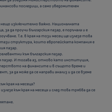
ъжен да уведомя Министерството на финансите.
финансови последици, а само уведомителен
а нещо изключително важно. Националната
 за да проучи българския пазар, е поръчала и е
учване. Т.е. в края на този месец ще излезе това
и тази структура, които европейската компания е
кия пазар.
 релевантни към българския пазар.
ия пазар. И тогава аз, отново като институция,
терството на финансите и в същото време и
т, за да може да се направи анализ и да се вземе
към края на месеца?
 излезе към края на месеца и след това трябва да се
смятане.