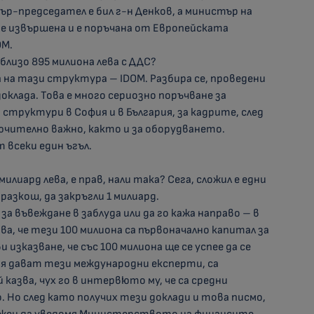
ър-председател е бил г-н Денков, а министър на
а е извършена и е поръчана от Европейската
OМ.
близо 895 милиона лева с ДДС?
а на тази структура – IDOМ. Разбира се, проведени
оклада. Това е много сериозно поръчване за
труктури в София и в България, за кадрите, след
ючително важно, както и за оборудването.
 всеки един ъгъл.
 милиард лева, е прав, нали така? Сега, сложил е едни
разкош, да закръгли 1 милиард.
 за въвеждане в заблуда или да го кажа направо – в
азва, че тези 100 милиона са първоначално капитал за
 изказване, че със 100 милиона ще се успее да се
 я дават тези международни експерти, са
й казва, чух го в интервюто му, че са средни
о. Но след като получих тези доклади и това писмо,