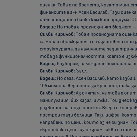
оценка. Това е по времето, когато минист
финансите е г-н Асен Василев. Тази оценк
инвестиционна банка към консорциума ID
Водещ
: Но това е прогнозният бюджет – 
Силви Кирилов
: Това е прогнозната оценк
са много обсъждания и са изготвени три д
структурата, за наличните педиатрични с
това за функционалността, което е изкл
Водещ
: Разбирам, оглеждате болницата от
Силви Кирилов
: Ъгъл.
Водещ
: Но сега, Асен Василев, като казва 1
105 милиона вероятно за красота, така за 
Силви Кирилов
: Аз смятам, че това е опит
манипулация, бих казал, и лъжа. Той днес к
развитие на този проект. Вчера се направи
построи тази болница. Тази цифра, която
направени по цени, които аз не ги знам. То
европейски цени, аз не знам какви са точн