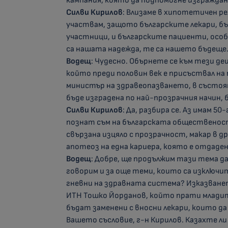
кампания, която да подпомогне изграждан
Силви Кирилов
: Влизаме в хипотетичен реж
участвам, защото българските лекари, б
участници, и българските пациенти, особ
са нашата надежда, те са нашето бъдеще
Водещ
: Чудесно. Обърнете се към тези де
който преди половин век е присъствал на 
министър на здравеопазването, в състоян
бъде изградена по най-прозрачния начин,
Силви Кирилов
: Да, разбира се. Аз имам 
познат съм на българската общественост
свързана изцяло с прозрачност, макар в др
апотеоз на една кариера, която е отдаде
Водещ
: Добре, ще продължим тази тема да 
говорим и за още теми, които са изключит
гневни на здравната система? Изказване
ИТН Тошко Йорданов, който прати младите 
бъдат заменени с вносни лекари, които да
Вашето съсловие, г-н Кирилов. Казахте ли