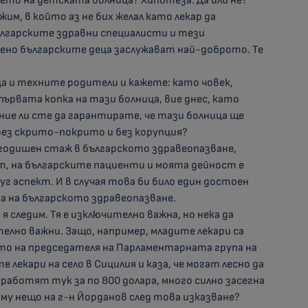
ето на детската болница? Хипотеза. Да или не?
им, в който аз не бих желал като лекар да
ългарските здравни специалисти и тези
ено българските деца заслужават най-доброто. Те
.
ца и техните родители и кажете: като човек,
първата копка на тази болница, вие днес, като
ие ли сте да гарантирате, че тази болница ще
 без скрито-покрито и без корупция?
50-годишен стаж в българското здравеопазване,
, на българските пациенти и моята дейност е
уг аспект. И в случая това би било един достоен
на на българското здравеопазване.
я следим. Тя е изключително важна, но нека да
елно важни. Защо, например, младите лекари са
то на председателя на Парламентарната група на
лекари на село в Сицилия и каза, че могат лесно да
 работят тук за по 800 долара, много силно засегна
 му нещо на г-н Йорданов след това изказване?