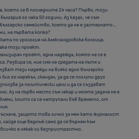
ва, което се в последните 24 часа? Първо, този
лгария го чака 50 години. Аз казах, че съм
 българско семейство, което да не е застегнато...
ини, на първата копка?
иката по урология на Александровска болница.
чака този проект.
реализиран проект, една надежда, която не се е
. Разбира се, ние сме на средата на пътя и
лзват тези надежди на всяко едно българско
бих го нарекъл, скандал, за да се похлупи друг
използва за политически цели и да се създават
о. Аз на първо място съм лекар и моята задача не е
облеми, които са се натрупали във времето, от
ния.
 бръснача, защото това лично за мен като журналист
, хайде още веднъж само да се върнем към
сичко е някак си безпристрастно.