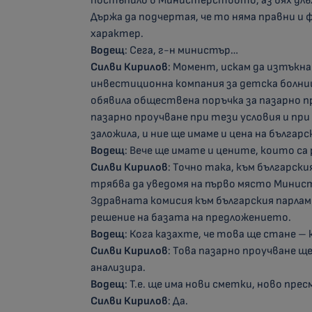
постъпило в Министерството, аз бях дл
Държа да подчертая, че то няма правни и 
характер.
Водещ
: Сега, г-н министър…
Силви Кирилов
: Момент, искам да изтъкн
инвестиционна компания за детска болница,
обявила обществена поръчка за пазарно про
пазарно проучване при тези условия и пр
заложила, и ние ще имаме и цена на българс
Водещ
: Вече ще имате и цените, които са
Силви Кирилов
: Точно така, към българск
трябва да уведомя на първо място Минис
Здравната комисия към българския парламен
решение на базата на предложението.
Водещ
: Кога казахте, че това ще стане – 
Силви Кирилов
: Това пазарно проучване ще
анализира.
Водещ
: Т.е. ще има нови сметки, ново пре
Силви Кирилов
: Да.