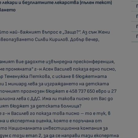
 лекари и безплатните лекарства (пълен текст)
зването
ойто най-важният въпрос е „Защо?“. Аз съм Жени
авеопазването Силви Кирилов. Добър вечер,
а самият вие дадохте извънредна пресконференция,
е промяната“ г-н Асен Василев показа едно писмо,
ър Теменужка Петкова, с искане в бюджетната
чти 1 милиард лева за изграждането на детската
точният прогнозен бюджет е 458 737 650 евро и 27
илиона лева с ДДС. Има ли такова писмо от Вас до
ният бюджет за детската болница?
 г-н Василев го показа това писмо – то е тук, в
на и експертна оценка, която е поръчана от
ято Националната инвестиционна компания за
ум с този етап 2, за да се направи тази експертна