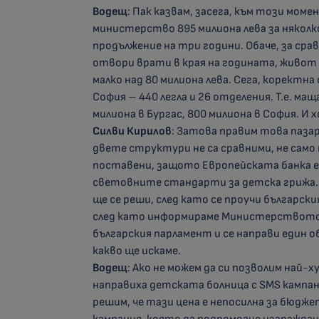
Водещ
: Пак казвам, засега, към този мо
министерство 895 милиона лева за няколк
продължение на три години. Обаче, за сра
отвори врати в края на годината, живот и
малко над 80 милиона лева. Сега, коректна 
София – 440 легла и 26 отделения. Т.е. ма
милиона в Бургас, 800 милиона в София. И
Силви Кирилов
: Затова правим това пазар
двете структури не са сравними, не само п
поставени, защото Европейската банка е
световните стандарти за детска грижа. Д
ще се реши, след като се проучи българския
след като информираме Министерството 
българския парламент и се направи един о
какво ще искаме.
Водещ
: Ако не можем да си позволим най-х
направиха детската болница с SMS кампани
решим, че тази цена е непосилна за бюдже