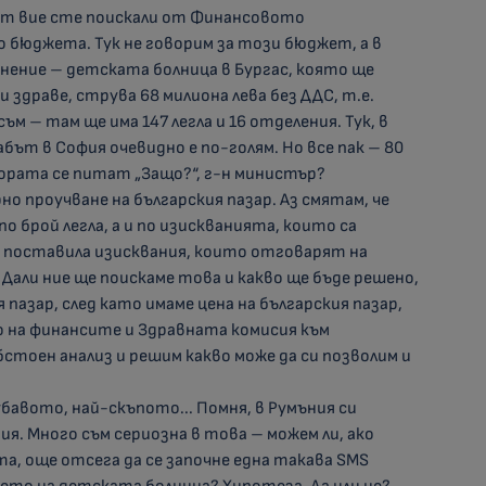
мент вие сте поискали от Финансовото
о бюджета. Тук не говорим за този бюджет, а в
внение – детската болница в Бургас, която ще
 здраве, струва 68 милиона лева без ДДС, т.е.
съм – там ще има 147 легла и 16 отделения. Тук, в
щабът в София очевидно е по-голям. Но все пак – 80
 хората се питат „Защо?“, г-н министър?
но проучване на българския пазар. Аз смятам, че
о брой легла, а и по изискванията, които са
 поставила изисквания, които отговарят на
али ние ще поискаме това и какво ще бъде решено,
 пазар, след като имаме цена на българския пазар,
на финансите и Здравната комисия към
бстоен анализ и решим какво може да си позволим и
убавото, най-скъпото... Помня, в Румъния си
я. Много съм сериозна в това – можем ли, ако
та, още отсега да се започне една такава SMS