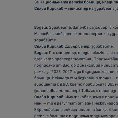
За Националната детска болница, младите
Силви Кирилов – министър на здравеопа
Водещ
: Здравейте. Започва разговор, в к
Марчева, а мой гост е министърът на здр
здравейте.
Силви Кирилов
: Добър вечер, здравейте.
Водещ
: Г-н министър, преди няколко час
след като председателят на „Продължавам
подписано от Вас, до финансовия минист
рамка за 2025-2027 г. да бъде заложен по
болница. Искам да съм безкрайно точна – 
евроцента с ДДС, което прави близо 895 м
финансовия министър? Това ли е прогноз
Силви Кирилов
: Има такова писмо и понеже
мен, – то е резултат от една международ
Европейската инвестиционна банка, в ко
детска болница е подписала този меморанд