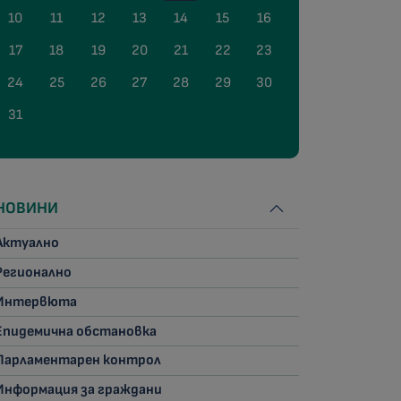
10
11
12
13
14
15
16
17
18
19
20
21
22
23
24
25
26
27
28
29
30
31
НОВИНИ
Актуално
Регионално
Интервюта
Епидемична обстановка
Парламентарен контрол
Информация за граждани