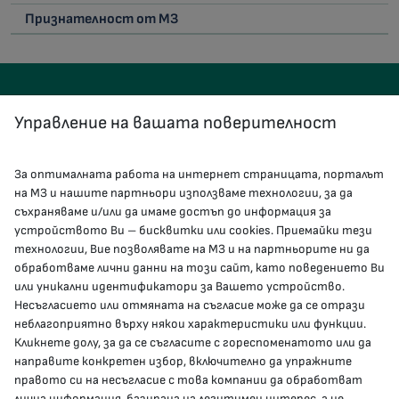
Признателност от МЗ
Управление на вашата поверителност
За оптималната работа на интернет страницата, порталът
КОНТАКТИ
на МЗ и нашите партньори използваме технологии, за да
съхраняваме и/или да имаме достъп до информация за
устройството Ви – бисквитки или cookies. Приемайки тези
гр.София, 1000, пл. „Света Неделя“ №5
технологии, Вие позволявате на МЗ и на партньорите ни да
обработваме лични данни на този сайт, като поведението Ви
delovodstvo@mh.government.bg
или уникални идентификатори за Вашето устройство.
Несъгласието или отмяната на съгласие може да се отрази
presscenter@mh.government.bg
неблагоприятно върху някои характеристики или функции.
Кликнете долу, за да се съгласите с гореспоменатото или да
направите конкретен избор, включително да упражните
МЗ В СОЦИАЛНИТЕ МРЕЖИ
правото си на несъгласие с това компании да обработват
лична информация, базирана на легитимен интерес, а не