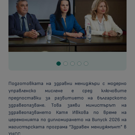
Подготовката на здравни мениджъри с модерно
управленско мислене е сред ключовите
предпоставки за развитието на българското
здравеопазване. Това заяви министърът на
здравеопазването Катя Ивкова по време на
церемонията по дипломирането на Випуск 2026 на
магистърската програма “Здравен мениджмънт” в
УНСС.