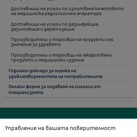
Доставчици на услуги по изпитване качеството
на медицинска редиологична апаратура
Доставчици на услуги по дезинфекция,
дезинсекция и дератизация
Производители и търговци на продукти със
значение за здравето
Производители и търговци на лекарствени
продукти и медицински изделия
Годишни доклади за оценка на
удовлетвореността на потребителите
Онлайн форма за подаване на сигнали от
специализанти
Управление на вашата поверителност