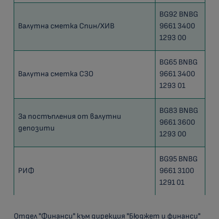
BG92 BNBG
Валутна сметка Спин/ХИВ
9661 3400
1293 00
BG65 BNBG
Валутна сметка СЗО
9661 3400
1293 01
BG83 BNBG
За постъпления от валутни
9661 3600
депозити
1293 00
ВG95 ВNBG
РИФ
9661 3100
1291 01
Отдел "Финанси" към дирекция "Бюджет и финанси"