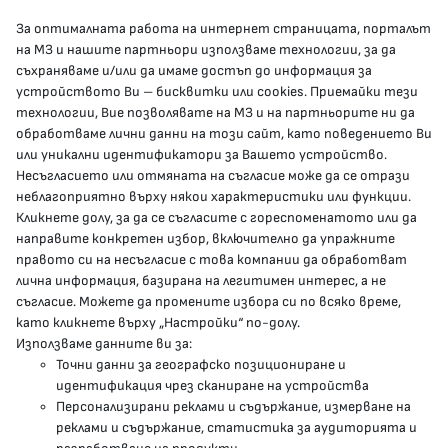
За оптималната работа на интернет страницата, порталът
КОНТАКТИ
на МЗ и нашите партньори използваме технологии, за да
съхраняваме и/или да имаме достъп до информация за
устройството Ви – бисквитки или cookies. Приемайки тези
гр.София, 1000, пл. „Света Неделя“ №5
технологии, Вие позволявате на МЗ и на партньорите ни да
обработваме лични данни на този сайт, като поведението Ви
delovodstvo@mh.government.bg
или уникални идентификатори за Вашето устройство.
Несъгласието или отмяната на съгласие може да се отрази
presscenter@mh.government.bg
неблагоприятно върху някои характеристики или функции.
Кликнете долу, за да се съгласите с гореспоменатото или да
направите конкретен избор, включително да упражните
МЗ В СОЦИАЛНИТЕ МРЕЖИ
правото си на несъгласие с това компании да обработват
лична информация, базирана на легитимен интерес, а не
Facebook страница
съгласие. Можете да промените избора си по всяко време,
като кликнете върху „Настройки“ по-долу.
Instragram профил
Използваме данните ви за:
Точни данни за географско позициониране и
YouTube канал
идентификация чрез сканиране на устройства
Персонализирани реклами и съдържание, измерване на
Threads профил
реклами и съдържание, статистика за аудиторията и