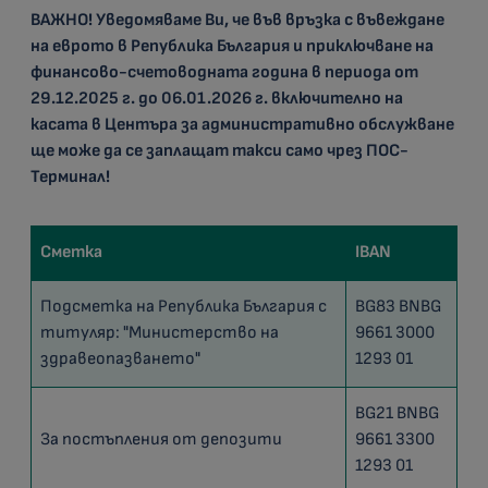
ВАЖНО!
Уведомяваме Ви, че във връзка с въвеждане
на еврото в Република България и приключване на
финансово-счетоводната година в периода от
29.12.2025 г. до 06.01.2026 г. включително на
касата в Центъра за административно обслужване
ще може да се заплащат такси само чрез ПОС-
Терминал!
Сметка
IBAN
Подсметка на Република България с
BG83 BNBG
титуляр: "Министерство на
9661 3000
здравеопазването"
1293 01
BG21 BNBG
За постъпления от депозити
9661 3300
1293 01